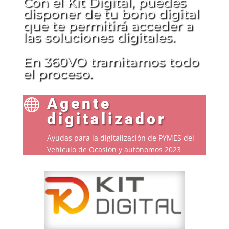
Con el Kit Digital, puedes
disponer de tu bono digital
que te permitirá acceder a
las soluciones digitales.
En 360VO tramitamos todo
el proceso.
Agente

digitalizador
Ayudas para la digitalización de PYMES del
Vehículo de Ocasión y autónomos 2023