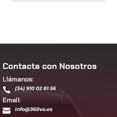
Contacta con Nosotros
Llámanos:
(34) 910 02 81 56

Email:
info@360vo.es
