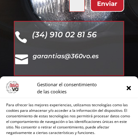
Enviar
=
7 + 1
(34) 910 02 81 56

garantias@360vo.es

Gestionar el consentimiento
de las cookies
Para ofrecer las mejores experiencias, utilizamos tecnologías como las
Aviso Legal
cookies para almacenar y/o acceder a la información del dispositivo. El
consentimiento de estas tecnologías nos permitirá procesar datos como
el comportamiento de navegación o las identificaciones únicas en este
sitio. No consentir o retirar el consentimiento, puede afectar
negativamente a ciertas características y funciones.